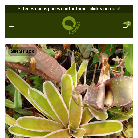
Si tenes dudas podes contactarnos clickeando acá!
0
SIN STOCK
1
/
3