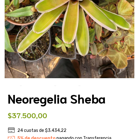
Inicio
>
Plantas Exóticas
>
Bromelias
>
Neoregelia Sheba
Neoregelia Sheba
$37.500,00
24
cuotas de
$3.434,22
5% de descuento
pagando con Transferencia