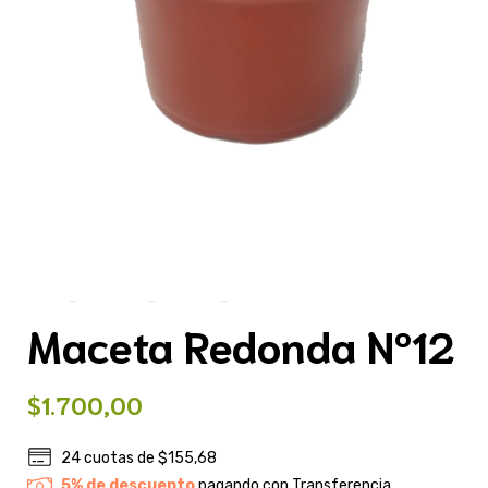
Inicio
>
Artículos
>
Macetas
>
Maceta Redonda Nº12
Maceta Redonda Nº12
$1.700,00
24
cuotas de
$155,68
5% de descuento
pagando con Transferencia