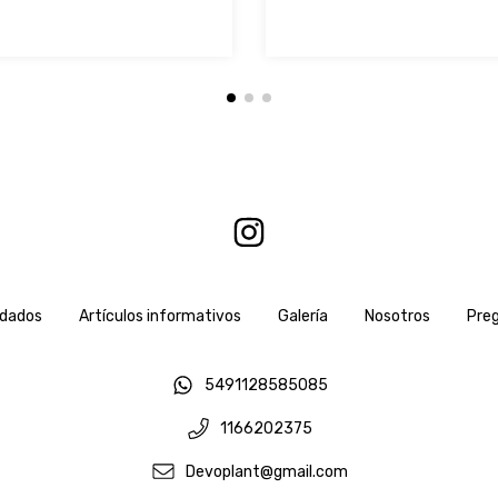
idados
Artículos informativos
Galería
Nosotros
Pre
5491128585085
1166202375
Devoplant@gmail.com