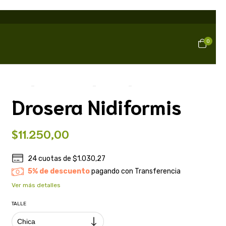
0
Inicio
>
Plantas Carnívoras
>
Droseras
>
Drosera Nidiformis
Drosera Nidiformis
$11.250,00
24
cuotas de
$1.030,27
5% de descuento
pagando con Transferencia
Ver más detalles
TALLE